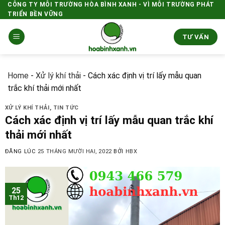
Skip
CÔNG TY MÔI TRƯỜNG HÒA BÌNH XANH - VÌ MÔI TRƯỜNG PHÁT
TRIỂN BỀN VỮNG
to
content
TƯ VẤN
Home
-
Xử lý khí thải
-
Cách xác định vị trí lấy mẫu quan
trắc khí thải mới nhất
XỬ LÝ KHÍ THẢI
,
TIN TỨC
Cách xác định vị trí lấy mẫu quan trắc khí
thải mới nhất
ĐĂNG LÚC
25 THÁNG MƯỜI HAI, 2022
BỞI
HBX
25
Th12