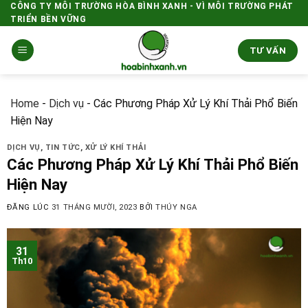
Skip
CÔNG TY MÔI TRƯỜNG HÒA BÌNH XANH - VÌ MÔI TRƯỜNG PHÁT
TRIỂN BỀN VỮNG
to
content
TƯ VẤN
Home
-
Dịch vụ
-
Các Phương Pháp Xử Lý Khí Thải Phổ Biến
Hiện Nay
DỊCH VỤ
,
TIN TỨC
,
XỬ LÝ KHÍ THẢI
Các Phương Pháp Xử Lý Khí Thải Phổ Biến
Hiện Nay
ĐĂNG LÚC
31 THÁNG MƯỜI, 2023
BỞI
THÚY NGA
31
Th10