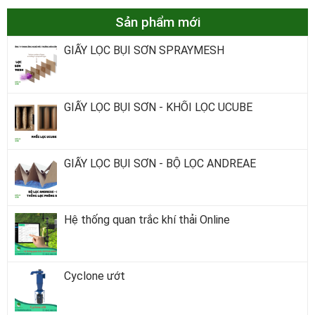
Sản phẩm mới
GIẤY LỌC BỤI SƠN SPRAYMESH
GIẤY LỌC BỤI SƠN - KHỐI LỌC UCUBE
GIẤY LỌC BỤI SƠN - BỘ LỌC ANDREAE
Hệ thống quan trắc khí thải Online
Cyclone ướt