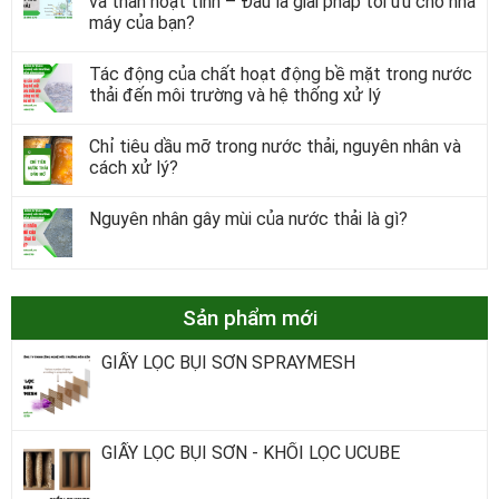
và than hoạt tính – Đâu là giải pháp tối ưu cho nhà
máy của bạn?
Tác động của chất hoạt động bề mặt trong nước
thải đến môi trường và hệ thống xử lý
Chỉ tiêu dầu mỡ trong nước thải, nguyên nhân và
cách xử lý?
Nguyên nhân gây mùi của nước thải là gì?
Sản phẩm mới
GIẤY LỌC BỤI SƠN SPRAYMESH
GIẤY LỌC BỤI SƠN - KHỐI LỌC UCUBE