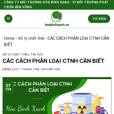
Skip
CÔNG TY MÔI TRƯỜNG HÒA BÌNH XANH - VÌ MÔI TRƯỜNG PHÁT
TRIỂN BỀN VỮNG
to
content
TƯ VẤN
Home
-
Xử lý chất thải
-
CÁC CÁCH PHÂN LOẠI CTNH CẦN
BIẾT
XỬ LÝ CHẤT THẢI
,
TIN TỨC
CÁC CÁCH PHÂN LOẠI CTNH CẦN BIẾT
ĐĂNG LÚC
7 THÁNG TÁM, 2024
BỞI
HBX
07
Th8