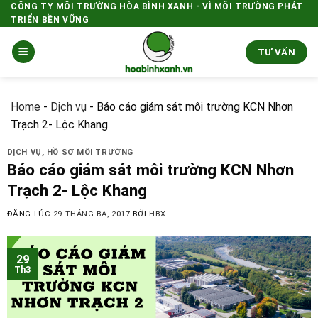
Skip
CÔNG TY MÔI TRƯỜNG HÒA BÌNH XANH - VÌ MÔI TRƯỜNG PHÁT
TRIỂN BỀN VỮNG
to
content
TƯ VẤN
Home
-
Dịch vụ
-
Báo cáo giám sát môi trường KCN Nhơn
Trạch 2- Lộc Khang
DỊCH VỤ
,
HỒ SƠ MÔI TRƯỜNG
Báo cáo giám sát môi trường KCN Nhơn
Trạch 2- Lộc Khang
ĐĂNG LÚC
29 THÁNG BA, 2017
BỞI
HBX
29
Th3