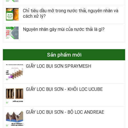
Chỉ tiêu dầu mỡ trong nước thải, nguyên nhân và
cách xử lý?
Nguyên nhân gây mùi của nước thải là gì?
Sản phẩm mới
GIẤY LỌC BỤI SƠN SPRAYMESH
GIẤY LỌC BỤI SƠN - KHỐI LỌC UCUBE
GIẤY LỌC BỤI SƠN - BỘ LỌC ANDREAE