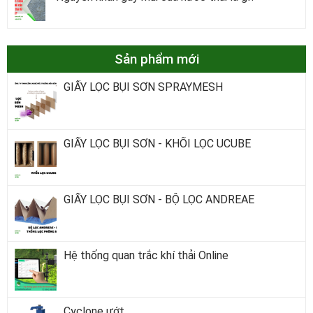
Sản phẩm mới
GIẤY LỌC BỤI SƠN SPRAYMESH
GIẤY LỌC BỤI SƠN - KHỐI LỌC UCUBE
GIẤY LỌC BỤI SƠN - BỘ LỌC ANDREAE
Hệ thống quan trắc khí thải Online
Cyclone ướt