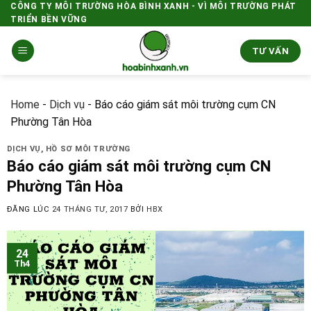
Skip
CÔNG TY MÔI TRƯỜNG HÒA BÌNH XANH - VÌ MÔI TRƯỜNG PHÁT
TRIỂN BỀN VỮNG
to
content
TƯ VẤN
Home
-
Dịch vụ
-
Báo cáo giám sát môi trường cụm CN
Phường Tân Hòa
DỊCH VỤ
,
HỒ SƠ MÔI TRƯỜNG
Báo cáo giám sát môi trường cụm CN
Phường Tân Hòa
ĐĂNG LÚC
24 THÁNG TƯ, 2017
BỞI
HBX
24
Th4