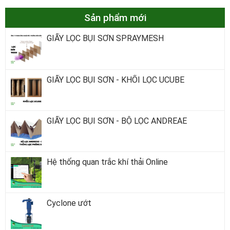
Sản phẩm mới
GIẤY LỌC BỤI SƠN SPRAYMESH
GIẤY LỌC BỤI SƠN - KHỐI LỌC UCUBE
GIẤY LỌC BỤI SƠN - BỘ LỌC ANDREAE
Hệ thống quan trắc khí thải Online
Cyclone ướt