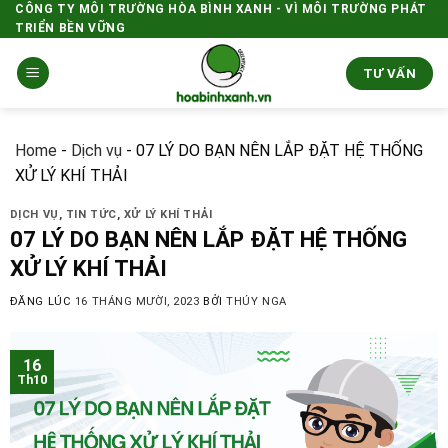
Skip
CÔNG TY MÔI TRƯỜNG HÒA BÌNH XANH - VÌ MÔI TRƯỜNG PHÁT
TRIỂN BỀN VỮNG
to
content
TƯ VẤN
Home
-
Dịch vụ
-
07 LÝ DO BẠN NÊN LẮP ĐẶT HỆ THỐNG
XỬ LÝ KHÍ THẢI
DỊCH VỤ
,
TIN TỨC
,
XỬ LÝ KHÍ THẢI
07 LÝ DO BẠN NÊN LẮP ĐẶT HỆ THỐNG
XỬ LÝ KHÍ THẢI
ĐĂNG LÚC
16 THÁNG MƯỜI, 2023
BỞI
THÚY NGA
16
Th10