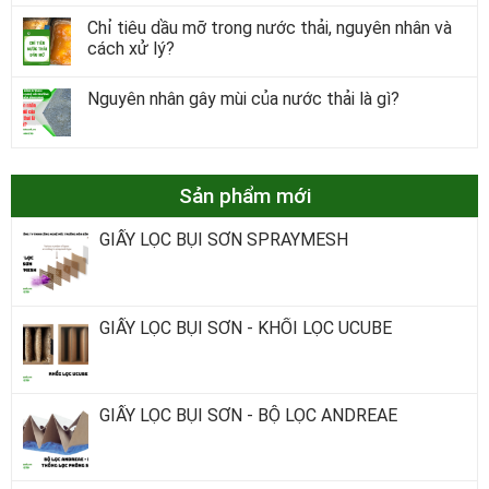
Chỉ tiêu dầu mỡ trong nước thải, nguyên nhân và
cách xử lý?
Nguyên nhân gây mùi của nước thải là gì?
Sản phẩm mới
GIẤY LỌC BỤI SƠN SPRAYMESH
GIẤY LỌC BỤI SƠN - KHỐI LỌC UCUBE
GIẤY LỌC BỤI SƠN - BỘ LỌC ANDREAE