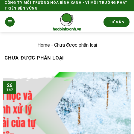
Skip
CÔNG TY MÔI TRƯỜNG HÒA BÌNH XANH - VÌ MÔI TRƯỜNG PHÁT
TRIỂN BỀN VỮNG
to
content
TƯ VẤN
Home
-
Chưa được phân loại
CHƯA ĐƯỢC PHÂN LOẠI
26
Th7